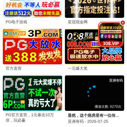
新用户小雨
花
2026-07-01 09:12
朋友推荐来的yy8090新视觉免费观看电视剧，界面简
洁没广告，观影体验很好！已经推荐给身边的朋友了~
希望越做越好！🎉
❤ 28赞 · 回复
✍️ 发表评论
📝 发布评论