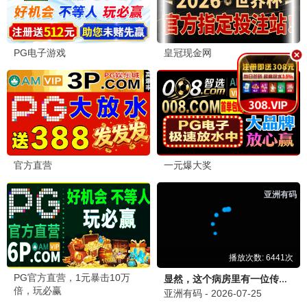
新用户小雨
花
2026-07-01 09:12
朋友推荐来的yy8090新视觉免费观看电视剧，界面简
洁没广告，观影体验很好！已经推荐给身边的朋友了~
希望越做越好！🎉
❤ 28赞 · 回复
✍️ 发表评论
📝 发布评论